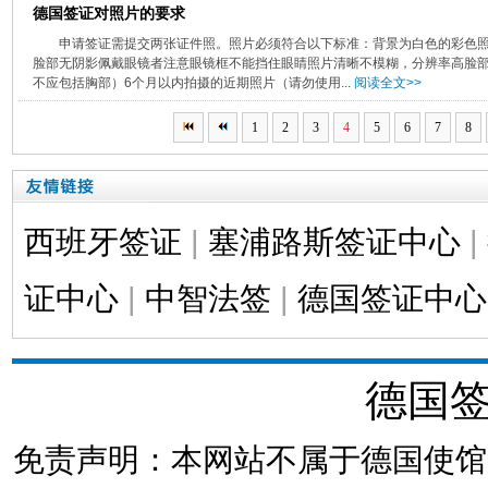
德国签证对照片的要求
申请签证需提交两张证件照。照片必须符合以下标准：背景为白色的彩色照片尺寸
脸部无阴影佩戴眼镜者注意眼镜框不能挡住眼睛照片清晰不模糊，分辨率高脸部占
不应包括胸部）6个月以内拍摄的近期照片（请勿使用...
阅读全文>>
1
2
3
4
5
6
7
8
西班牙签证
|
塞浦路斯签证中心
|
证中心
|
中智法签
|
德国签证中心
德国
免责声明：本网站不属于德国使馆