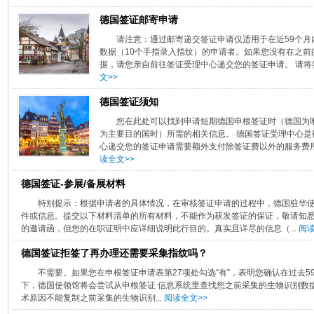
德国签证邮寄申请
请注意：通过邮寄递交签证申请仅适用于在近59个
数据（10个手指录入指纹）的申请者。如果您没有在之前
据，请您亲自前往签证受理中心递交您的签证申请。 请将签
文>>
德国签证须知
您在此处可以找到申请短期德国申根签证时（德国为
为主要目的国时）所需的相关信息。 德国签证受理中心
心递交您的签证申请需要额外支付除签证费以外的服务费用
读全文>>
德国签证-参展/备展材料
特别提示：根据申请者的具体情况，在审核签证申请的过程中，德国驻华
件或信息。提交以下材料清单的所有材料，不能作为获发签证的保证，敬请知
的邀请函，但您的在职证明中应详细说明此行目的。真实且详尽的信息（...
阅读
德国签证拒签了再办理还需要采集指纹吗？
不需要。如果您在申根签证申请表第27项处勾选“有”，表明您确认在过去
下，德国使领馆将会尝试从申根签证 信息系统里查找您之前采集的生物识别数
术原因不能复制之前采集的生物识别...
阅读全文>>